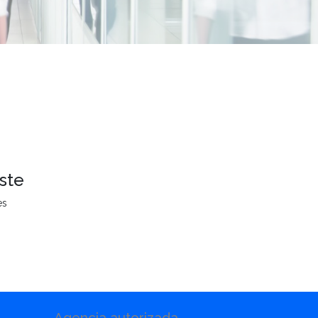
ste
es
Agencia autorizada