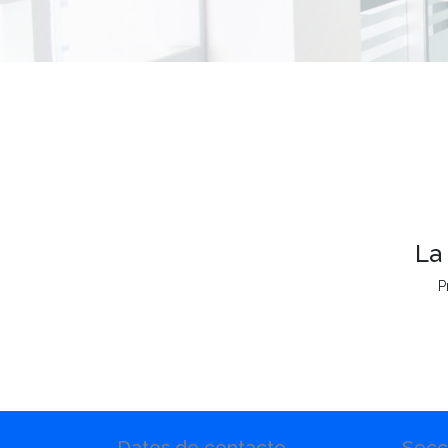
La
P
Datos de contacto
Secc