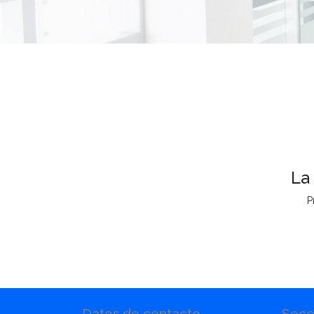
La
P
Datos de contacto
Secc