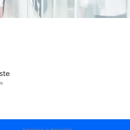
ste
es
Agencia autorizada