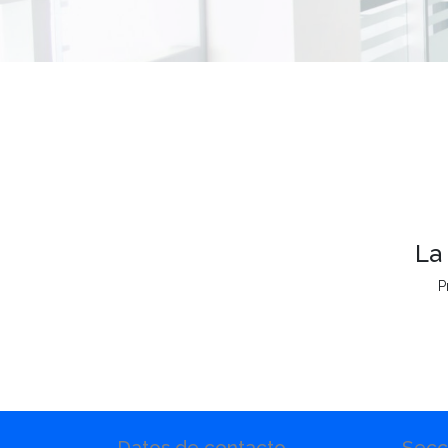
La
P
Datos de contacto
Secc