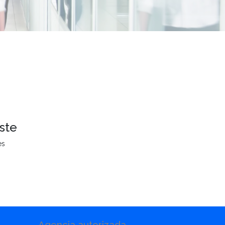
ste
es
Agencia autorizada