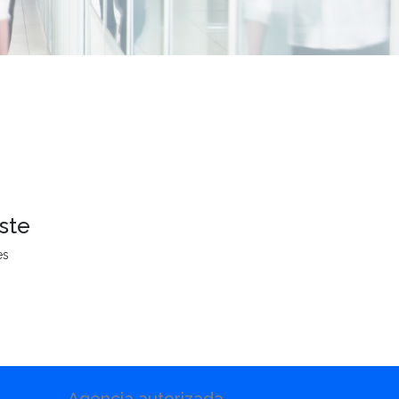
ste
es
Agencia autorizada