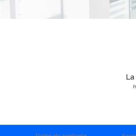
La
P
Datos de contacto
Secc