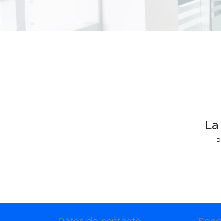
La
P
Datos de contacto
Secc