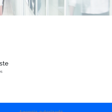
ste
es
Agencia autorizada