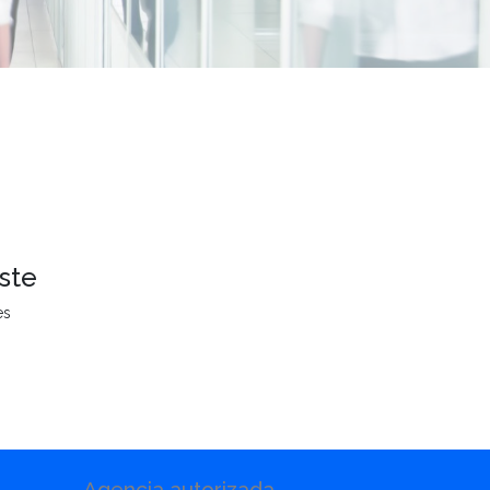
ste
es
Agencia autorizada