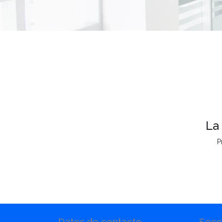
La
P
Datos de contacto
Secc