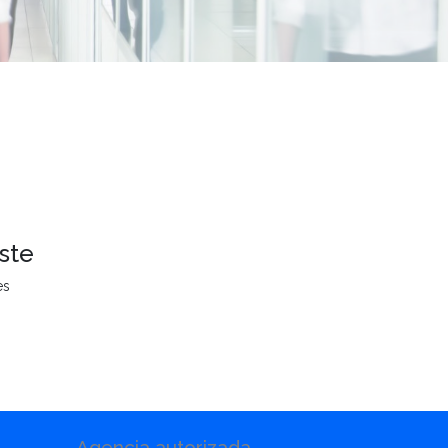
ste
es
Agencia autorizada