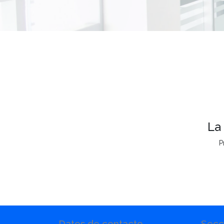
La
P
Datos de contacto
Secc