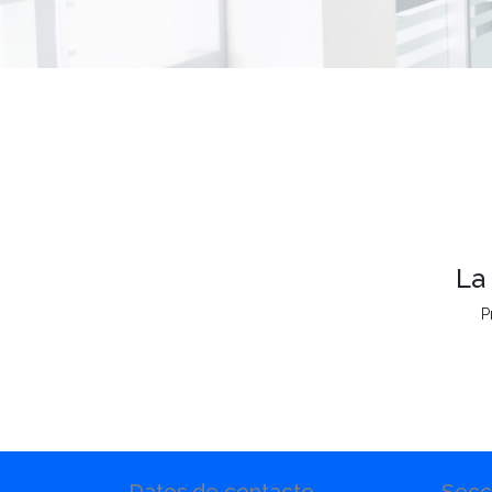
La
P
Datos de contacto
Secc