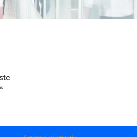
ste
es
Agencia autorizada